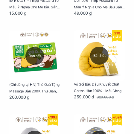
IM READY! - Thiệp Postcard Tô
Combo 6 Thiệp Postcard Tô
Màu Ý Nghĩa Cho Mẹ Bầu Sáng
Màu Ý Nghĩa Cho Mẹ Bầu Sáng
15.000 ₫
49.000 ₫
Tạo, Thư Giãn Và Hạnh Phúc
Tạo, Thư Giãn Và Hạnh Phúc
21%
GIẢM
Bán hết
Bán hết
Vỏ Gối Bầu Đậu Khuyết Chất
(Chỉ dùng tại HN) Thẻ Quà Tặng
Cotton Hàn 100% - Màu Vàng
Massage Bầu 200K Thư Giãn,
259.000 ₫
200.000 ₫
329.000 ₫
Tăng Tuần Hoàn Máu, Ngủ
Ngon
-709%
-709%
GIẢM
GIẢM