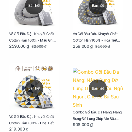
Bán hết
Bán hết
Vỏ Gối Bầu Đậu Khuyết Chất
Vỏ Gối Bầu Đậu Khuyết Chất
Cotton Hàn 100% - Màu Ghi
Cotton Hàn 100% - Hoạ Tiết
259.000 ₫
259.000 ₫
32.000 ₫
32.000 ₫
Xám
Xương Cá
Bán hết
Bán hết
Combo Gối Bầu Đa Năng: Nâng
Vỏ Gối Bầu Đậu Khuyết Chất
Bụng Đỡ Lưng Giúp Mẹ Bầu
Cotton Hàn 100% - Hoạ Tiết
908.000 ₫
Ngủ Ngon, Cho Bé Bú Sau Sinh
219.000 ₫
Tam Giác