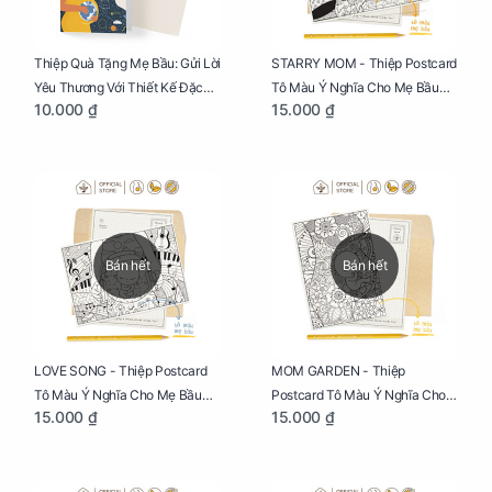
Thiệp Quà Tặng Mẹ Bầu: Gửi Lời
STARRY MOM - Thiệp Postcard
Yêu Thương Với Thiết Kế Đặc
Tô Màu Ý Nghĩa Cho Mẹ Bầu
10.000 ₫
15.000 ₫
Biệt Dành Riêng Cho Mẹ Bầu
Sáng Tạo, Thư Giãn Và Hạnh
Phúc
Bán hết
Bán hết
LOVE SONG - Thiệp Postcard
MOM GARDEN - Thiệp
Tô Màu Ý Nghĩa Cho Mẹ Bầu
Postcard Tô Màu Ý Nghĩa Cho
15.000 ₫
15.000 ₫
Sáng Tạo, Thư Giãn Và Hạnh
Mẹ Bầu Sáng Tạo, Thư Giãn Và
Phúc
Hạnh Phúc