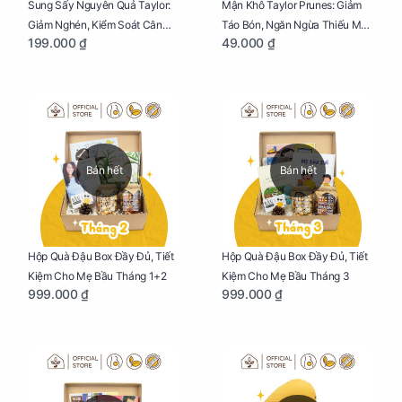
Sung Sấy Nguyên Quả Taylor:
Mận Khô Taylor Prunes: Giảm
Giảm Nghén, Kiểm Soát Cân
Táo Bón, Ngăn Ngừa Thiếu Máu
199.000 ₫
49.000 ₫
Nặng Cho Mẹ Bầu Túi 190g
Cho Mẹ Bầu Túi 50g
Bán hết
Bán hết
Hộp Quà Đậu Box Đầy Đủ, Tiết
Hộp Quà Đậu Box Đầy Đủ, Tiết
Kiệm Cho Mẹ Bầu Tháng 1+2
Kiệm Cho Mẹ Bầu Tháng 3
999.000 ₫
999.000 ₫