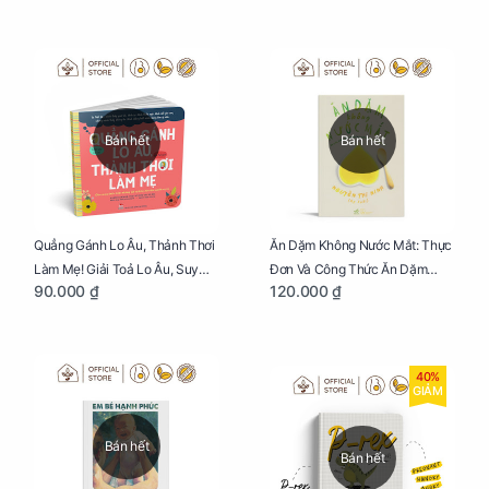
Bán hết
Bán hết
Quẳng Gánh Lo Âu, Thảnh Thơi
Ăn Dặm Không Nước Mắt: Thực
Làm Mẹ! Giải Toả Lo Âu, Suy
Đơn Và Công Thức Ăn Dặm
90.000 ₫
120.000 ₫
Nghĩ Tiêu Cực Cho Mẹ
Kiểu Nhật
40%
GIẢM
Bán hết
Bán hết