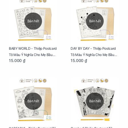
Bán hết
Bán hết
BABY WORLD - Thiệp Postcard
DAY BY DAY - Thiệp Postcard
Tô Màu Ý Nghĩa Cho Mẹ Bầu
Tô Màu Ý Nghĩa Cho Mẹ Bầu
15.000 ₫
15.000 ₫
Sáng Tạo, Thư Giãn Và Hạnh
Sáng Tạo, Thư Giãn Và Hạnh
Phúc
Phúc
Bán hết
Bán hết