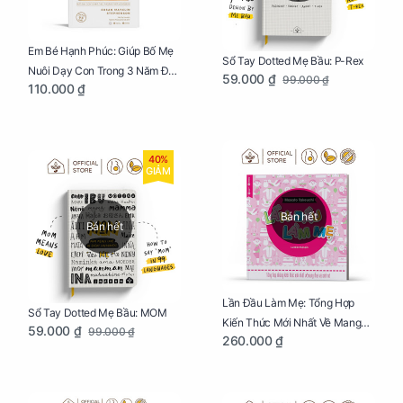
Em Bé Hạnh Phúc: Giúp Bố Mẹ
Sổ Tay Dotted Mẹ Bầu: P-Rex
Nuôi Dạy Con Trong 3 Năm Đầu
59.000 ₫
99.000 ₫
110.000 ₫
Đời
40%
GIẢM
Bán hết
Bán hết
Lần Đầu Làm Mẹ: Tổng Hợp
Sổ Tay Dotted Mẹ Bầu: MOM
Kiến Thức Mới Nhất Về Mang
59.000 ₫
99.000 ₫
260.000 ₫
Thai Và Sinh Nở Cho Mẹ Bầu