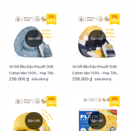
21%
21%
GIẢM
GIẢM
Bán hết
Bán hết
Vỏ Gối Bầu Đậu Khuyết Chất
Vỏ Gối Bầu Đậu Khuyết Chất
Cotton Hàn 100% - Hoạ Tiết
Cotton Hàn 100% - Hoạ Tiết
259.000 ₫
259.000 ₫
329.000 ₫
329.000 ₫
Thông Lạnh
Ziczac
24%
25%
GIẢM
GIẢM
Bán hết
Bán hết