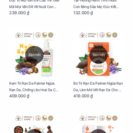
Đọc Vị Mọi Vấn Đề Của Trẻ: Giải
Tận Hưởng Hành Trình Nuôi
Mã Mọi Vấn Đề Về Nuôi Con
Con Bằng Sữa Mẹ: Đúc Kết
239.000 ₫
132.000 ₫
Nhỏ (Ăn, Ngủ, Kỷ Luật Hành Vi),
Những Kiến Thức Quý Báu Về
Giúp Bố Mẹ Nuôi Con Nhàn
Sữa Mẹ, Giúp Các Bà Mẹ Tự Tin
Tênh
Thực Hiện Thiên Chức Của
Mình Trong Hành Trình Nuôi
Con Bằng Sữa Mẹ
Bán hết
Bán hết
Kem Trị Rạn Da Palmer Ngừa
Bơ Trị Rạn Da Palmer Ngừa Rạn
Rạn Da, Chống Lão Hoá Da Cho
Da, Làm Mờ Vết Rạn Da Cho Mẹ
409.000 ₫
419.000 ₫
Mẹ Bầu Chai 250ml
Bầu Hũ 125g