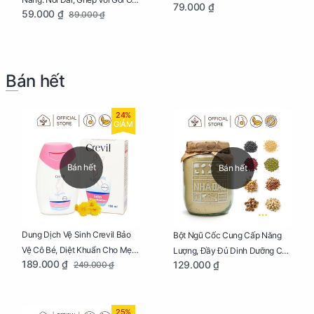
79.000 ₫
59.000 ₫
89.000 ₫
Dễ Dàng
Bán hết
24%
GIẢM
Bán hết
Bán hết
Dung Dịch Vệ Sinh Crevil Bảo
Bột Ngũ Cốc Cung Cấp Năng
Vệ Cô Bé, Diệt Khuẩn Cho Mẹ
Lượng, Đầy Đủ Dinh Dưỡng Cho
189.000 ₫
129.000 ₫
249.000 ₫
Bầu Chai 100ml
Mẹ Bầu Hũ 250g
25%