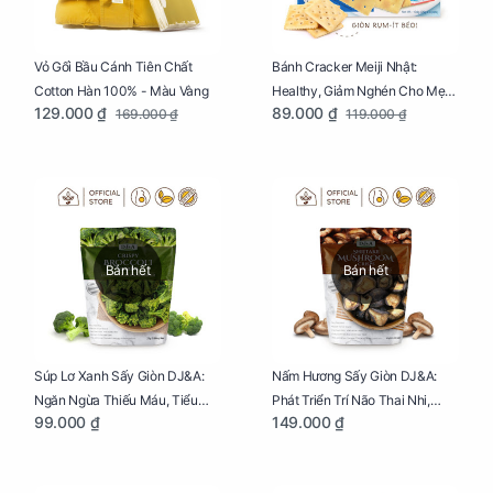
Vỏ Gối Bầu Cánh Tiên Chất
Bánh Cracker Meiji Nhật:
Cotton Hàn 100% - Màu Vàng
Healthy, Giảm Nghén Cho Mẹ
129.000 ₫
89.000 ₫
169.000 ₫
119.000 ₫
Bầu Hộp 104g
Bán hết
Bán hết
Súp Lơ Xanh Sấy Giòn DJ&A:
Nấm Hương Sấy Giòn DJ&A:
Ngăn Ngừa Thiếu Máu, Tiểu
Phát Triển Trí Não Thai Nhi,
99.000 ₫
149.000 ₫
Đường, Dị Tật Thai Nhi Túi 25g
Giảm Mệt Mỏi Cho Mẹ Bầu Túi
65g