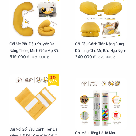
Gối Mẹ Bầu Đậu Khuyết: Đa
Gối Bầu Cánh Tiên Nâng Bụng
Năng Thông Minh Giúp Mẹ Bầu
Đỡ Lưng Cho Mẹ Bầu Ngủ Ngon
519.000 ₫
249.000 ₫
659.000 ₫
329.000 ₫
Ngủ Ngon, Cho Bé Bú Sau Sinh
34%
GIẢM
Đai Nối Gối Bầu Cánh Tiên Đa
Chì Màu Hồng Hà 18 Màu
Năng: Nối Dài, Ghép Với Gối Ôm