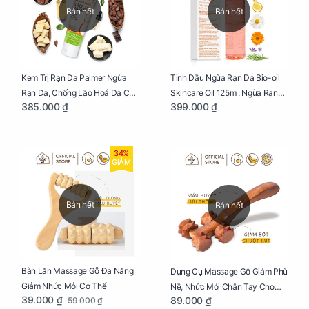
Bán hết
Bán hết
Kem Trị Rạn Da Palmer Ngừa
Tinh Dầu Ngừa Rạn Da Bio-oil
Rạn Da, Chống Lão Hoá Da Cho
Skincare Oil 125ml: Ngừa Rạn
385.000 ₫
399.000 ₫
Mẹ Bầu Tuýp 125g
Da, Chăm Sóc Da Toàn Diện
Cho Mẹ Bầu
34%
GIẢM
Bán hết
Bán hết
Bàn Lăn Massage Gỗ Đa Năng
Dụng Cụ Massage Gỗ Giảm Phù
Giảm Nhức Mỏi Cơ Thể
Nề, Nhức Mỏi Chân Tay Cho
39.000 ₫
89.000 ₫
59.000 ₫
Mẹ Bầu