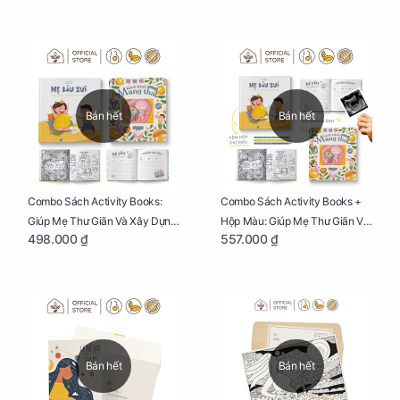
Bán hết
Bán hết
Combo Sách Activity Books:
Combo Sách Activity Books +
Giúp Mẹ Thư Giãn Và Xây Dựng
Hộp Màu: Giúp Mẹ Thư Giãn Và
498.000 ₫
557.000 ₫
Thai Kỳ Chu Đáo
Xây Dựng Thai Kỳ Chu Đáo
Bán hết
Bán hết