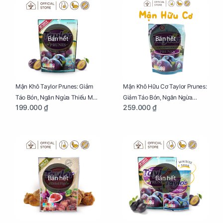
Bán hết
Bán hết
Mận Khô Taylor Prunes: Giảm
Mận Khô Hữu Cơ Taylor Prunes:
Táo Bón, Ngăn Ngừa Thiếu Máu
Giảm Táo Bón, Ngăn Ngừa
199.000 ₫
259.000 ₫
Cho Mẹ Bầu Túi 250g
Thiếu Máu Cho Mẹ Bầu Túi
250g
Bán hết
Bán hết