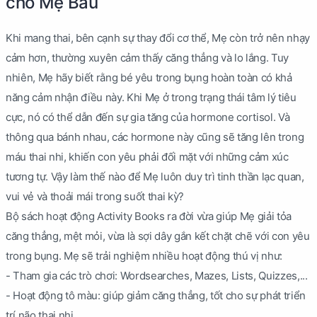
cho Mẹ Bầu
Khi mang thai, bên cạnh sự thay đổi cơ thể, Mẹ còn trở nên nhạy
cảm hơn, thường xuyên cảm thấy căng thẳng và lo lắng. Tuy
nhiên, Mẹ hãy biết rằng bé yêu trong bụng hoàn toàn có khả
năng cảm nhận điều này. Khi Mẹ ở trong trạng thái tâm lý tiêu
cực, nó có thể dẫn đến sự gia tăng của hormone cortisol. Và
thông qua bánh nhau, các hormone này cũng sẽ tăng lên trong
máu thai nhi, khiến con yêu phải đối mặt với những cảm xúc
tương tự. Vậy làm thế nào để Mẹ luôn duy trì tinh thần lạc quan,
vui vẻ và thoải mái trong suốt thai kỳ?
Bộ sách hoạt động Activity Books ra đời vừa giúp Mẹ giải tỏa
căng thẳng, mệt mỏi, vừa là sợi dây gắn kết chặt chẽ với con yêu
trong bụng. Mẹ sẽ trải nghiệm nhiều hoạt động thú vị như:
- Tham gia các trò chơi: Wordsearches, Mazes, Lists, Quizzes,...
- Hoạt động tô màu: giúp giảm căng thẳng, tốt cho sự phát triển
trí não thai nhi.