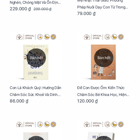
Mẹ Nhật Thai Giáo: Phương
Nghén, Chóng Mặt Và Ổn Định
Pháp Nuôi Dạy Con Từ Trong
229.000 ₫
299.000 ₫
Huyết Áp Cho Mẹ Bầu Túi 250g
79.000 ₫
Bụng Mẹ
Bán hết
Bán hết
Con Là Khách Quý: Hướng Dẫn
Để Con Được Ốm: Kiến Thức
Chăm Sóc Sức Khoẻ Và Dinh
Chăm Sóc Bé Khoa Học, Hiện
86.000 ₫
120.000 ₫
Dưỡng Cho Bé
Đại