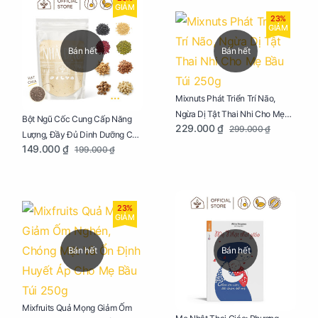
GIẢM
23%
GIẢM
Bán hết
Bán hết
Mixnuts Phát Triển Trí Não,
Ngừa Dị Tật Thai Nhi Cho Mẹ
Bột Ngũ Cốc Cung Cấp Năng
229.000 ₫
299.000 ₫
Bầu Túi 250g
Lượng, Đầy Đủ Dinh Dưỡng Cho
149.000 ₫
199.000 ₫
Mẹ Bầu Túi 250g
23%
GIẢM
Bán hết
Bán hết
Mixfruits Quả Mọng Giảm Ốm