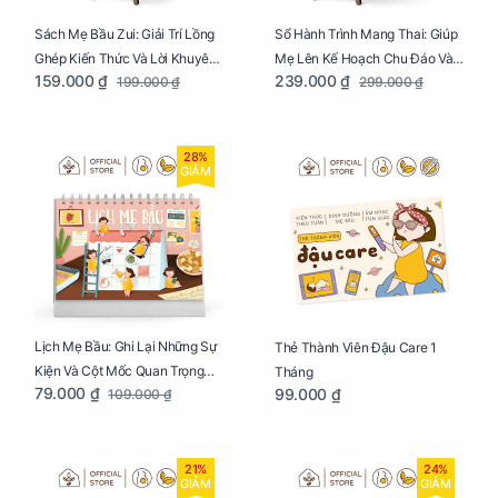
Sách Mẹ Bầu Zui: Giải Trí Lồng
Sổ Hành Trình Mang Thai: Giúp
Ghép Kiến Thức Và Lời Khuyên
Mẹ Lên Kế Hoạch Chu Đáo Và
159.000 ₫
239.000 ₫
199.000 ₫
299.000 ₫
Mang Thai Bổ Ích
Lưu Giữ Kỷ Niệm Mang Thai
28%
GIẢM
Lịch Mẹ Bầu: Ghi Lại Những Sự
Thẻ Thành Viên Đậu Care 1
Kiện Và Cột Mốc Quan Trọng
Tháng
79.000 ₫
99.000 ₫
109.000 ₫
Của Mẹ Và Bé
21%
24%
GIẢM
GIẢM