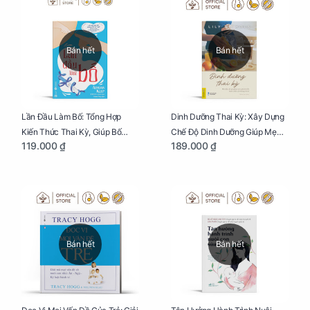
Bán hết
Bán hết
Lần Đầu Làm Bố: Tổng Hợp
Dinh Dưỡng Thai Kỳ: Xây Dựng
Kiến Thức Thai Kỳ, Giúp Bố
Chế Độ Dinh Dưỡng Giúp Mẹ
119.000 ₫
189.000 ₫
Thấu Hiểu Hơn Về Mẹ Bầu Và
Khỏe, Con Yêu Phát Triển Toàn
Quá Trình Phát Triển Của Con
Diện Và Thông Minh
Yêu
Bán hết
Bán hết