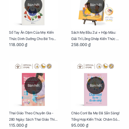
Bán hết
Bán hết
Sổ Tay Ăn Dặm Của Mẹ: Kiến
Sách Mẹ Bầu Zui + Hộp Màu:
Thức Dinh Dưỡng Cho Bé Trong
Giải Trí Lồng Ghép Kiến Thức Và
118.000 ₫
258.000 ₫
Tuổi Ăn Dặm
Lời Khuyên Mang Thai Bổ Ích
Bán hết
Bán hết
Thai Giáo Theo Chuyên Gia -
Chào Con! Ba Mẹ Đã Sẵn Sàng!
280 Ngày: Sách Thai Giáo Thiết
Tổng Hợp Kiến Thức Chăm Sóc
115.000 ₫
95.000 ₫
Thực Nhất Cho Mẹ Bầu
Trẻ Sơ Sinh